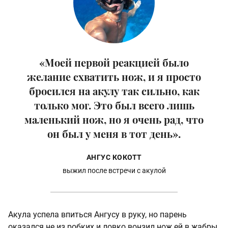
«Моей первой реакцией было
желание схватить нож, и я просто
бросился на акулу так сильно, как
только мог. Это был всего лишь
маленький нож, но я очень рад, что
он был у меня в тот день».
АНГУС КОКОТТ
выжил после встречи с акулой
Акула успела впиться Ангусу в руку, но парень
оказался не из робких и ловко вонзил нож ей в жабры.