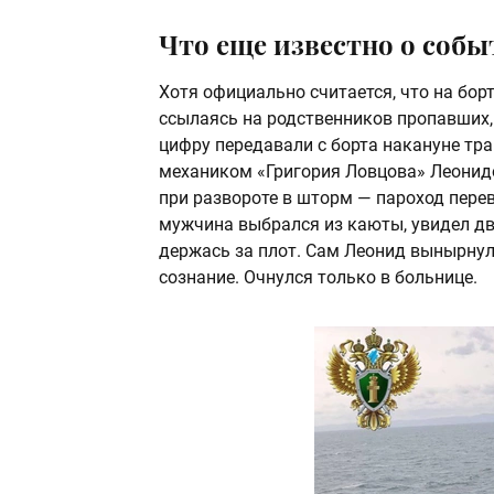
Что еще известно о собы
Хотя официально считается, что на бор
ссылаясь на родственников пропавших
цифру передавали с борта накануне тра
механиком «Григория Ловцова» Леонидо
при развороте в шторм — пароход перев
мужчина выбрался из каюты, увидел дво
держась за плот. Сам Леонид вынырнул
сознание. Очнулся только в больнице.