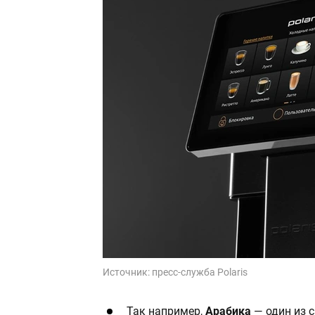
Источник:
пресс-служба Polaris
Так например,
Арабика
— один из 