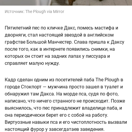
Источник:
The Plough via Mirror
Пятилетний пес по кличке Дакс, помесь мастифа и
дворняги, стал настоящей звездой в английском
графстве Большой Манчестер. Слава пришла к Даксу
после того, как в интернете появились снимки, на
которых он стоит на задних лапах у писсуара и
справляет малую нужду.
Кадр сделан одним из посетителей паба The Plough в
городе Стокпорт — мужчина просто зашел в туалет и
обнаружил там Дакса. На морде пса, судя по фото,
написано, что ничего странного не происходит. Позже
выяснилось, что пес принадлежит владелице паба, и
она периодически берет его с собой на работу.
Виртуозные навыки пса и его чистоплотность вызвали
настоящий фурор у завсегдатаев заведения.