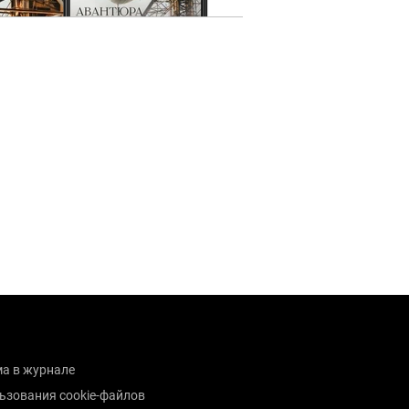
а в журнале
ьзования cookie-файлов