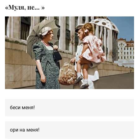
«Муля, не… »
беси меня!
ори на меня!