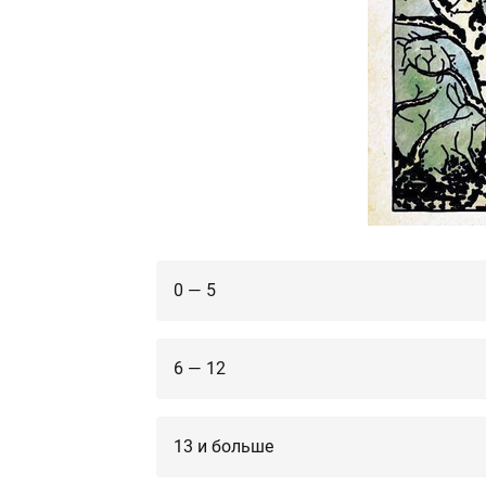
0 — 5
6 — 12
13 и больше