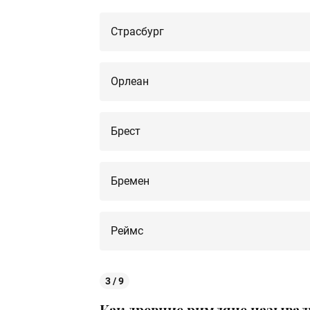
Страсбург
Орлеан
Брест
Бремен
Реймс
3 / 9
Как древние римляне называли