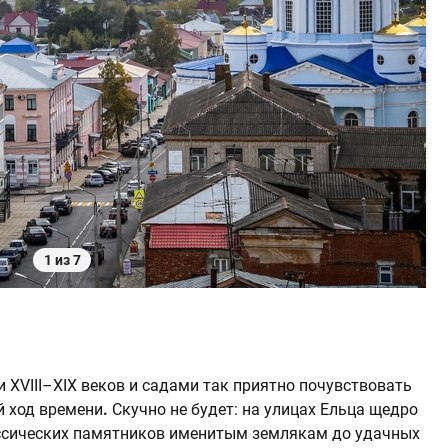
1 из 7
 XVIII–XIX веков и садами так приятно почувствовать
й ход времени
.
Скучно не будет: на улицах Ельца щедро
ссических памятников именитым землякам до удачных