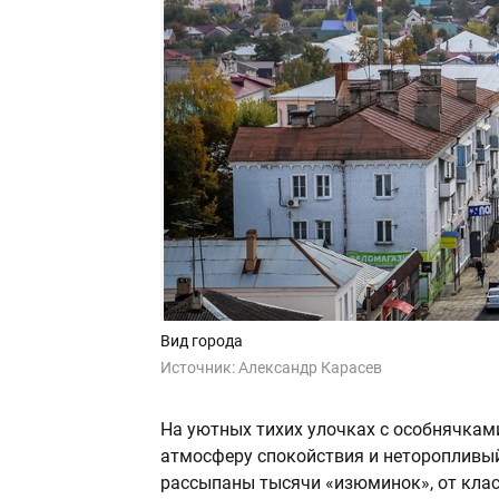
Вид города
Источник:
Александр Карасев
На уютных тихих улочках с особнячками
атмосферу спокойствия и неторопливы
рассыпаны тысячи «изюминок», от кла