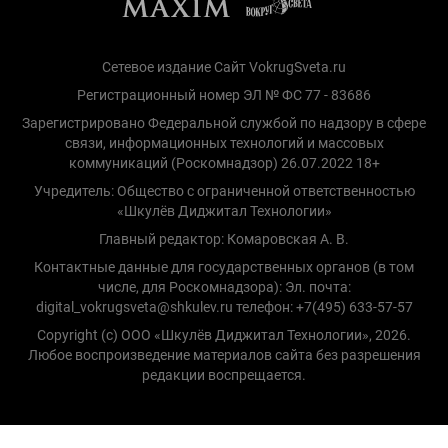
Сетевое издание Сайт VokrugSveta.ru
Регистрационный номер ЭЛ № ФС 77 - 83686
Зарегистрировано Федеральной службой по надзору в сфере
связи, информационных технологий и массовых
коммуникаций (Роскомнадзор) 26.07.2022 18+
Учредитель: Общество с ограниченной ответственностью
«Шкулёв Диджитал Технологии»
Главный редактор: Комаровская А. В.
Контактные данные для государственных органов (в том
числе, для Роскомнадзора): Эл. почта:
digital_vokrugsveta@shkulev.ru телефон: +7(495) 633-57-57
Copyright (с) ООО «Шкулёв Диджитал Технологии», 2026.
Любое воспроизведение материалов сайта без разрешения
редакции воспрещается.