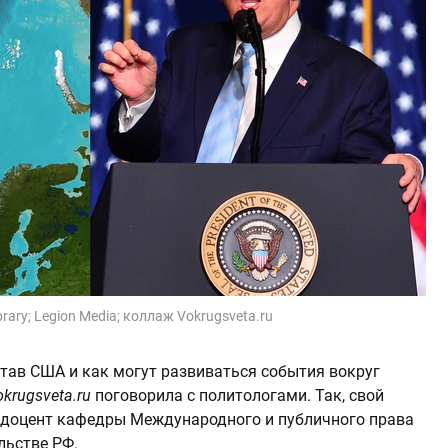
brary; Legion Media; коллаж Vokrugsveta.ru
став США и как могут развиваться события вокруг
okrugsveta.ru
поговорила с политологами. Так, свой
, доцент кафедры Международного и публичного права
льстве РФ.