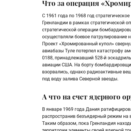
Что за операция «Хроми
С 1961 года по 1968 год стратегическ
Гренландии в рамках стратегической о
стратегической операции бомбардиров
осуществляли боевое патрулирование на
Проект «Хромированный купол» свернули
авиабазы Туле потерпел катастрофу ам
0188, принадлежавший 528-й эскадриль
авиации США. На борту бомбардировщи
взорвались, однако радиоактивные вещ
под воду залива Северной звезды.
А что на счет ядерного о
В январе 1969 года Дания ратифициров
распространив безъядерный режим на в
Таким образом, пока Гренландия находи
территории элементы своей ядерной тр