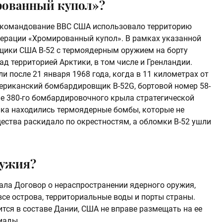
рованный купол»?
ое командование ВВС США использовало территорию
перации «Хромированный купол». В рамках указанной
щики США B-52 с термоядерным оружием на борту
д территорией Арктики, в том числе и Гренландии.
 после 21 января 1968 года, когда в 11 километрах от
ериканский бомбардировщик B-52G, бортовой номер 58-
е 380-го бомбардировочного крыла стратегической
ка находились термоядерные бомбы, которые не
ества раскидало по окрестностям, а обломки B-52 ушли
ружия?
ала Договор о нераспространении ядерного оружия,
се острова, территориальные воды и порты страны.
тся в составе Дании, США не вправе размещать на ее
иады.