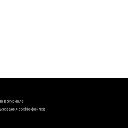
а в журнале
ьзования cookie-файлов