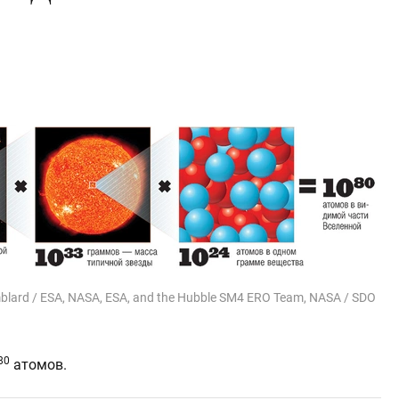
mblard / ESA, NASA, ESA, and the Hubble SM4 ERO Team, NASA / SDO
80
атомов.