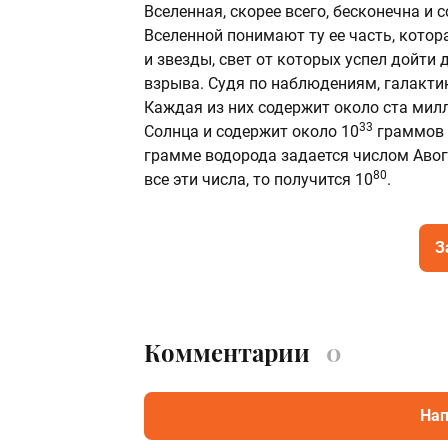
Вселенная, скорее всего, бесконечна и
Вселенной понимают ту ее часть, котор
и звезды, свет от которых успел дойти
взрыва. Судя по наблюдениям, галакти
Каждая из них содержит около ста мил
33
Солнца и содержит около 10
граммов в
грамме водорода задается числом Авог
80
все эти числа, то получится 10
.
З
Комментарии
0
Нап