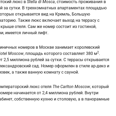
нтский люкс в
Stella di Mosca
, стоимость проживания в
й за сутки. В трехкомнатных апартаментах площадью
 которых открывается вид на Кремль, Большую
аторию. Также люкс включает выход на террасу с
рыше отеля. Сам же номер состоит из гостиной,
ни, имеется личный лифт.
тиничных номеров в Москве занимает королевский
2
Hotel Moscow
, площадь которого составляет 380 м
.
 2,5 миллиона рублей за сутки. С террасы открывается
ександровский сад. Номер оформлен в стиле ар-деко и
овек, а также ванную комнату с сауной.
императорский люкс отеля
The Carlton Moscow
, который
 номере начинается от 2,4 миллиона рублей. Внутри
абинет, собственную кухню и столовую, а в панорамные