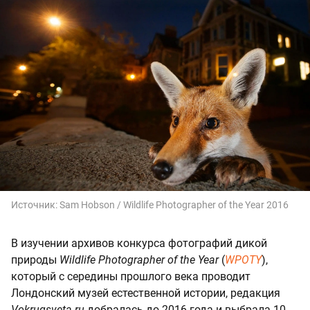
Источник:
Sam Hobson / Wildlife Photographer of the Year 2016
В изучении архивов конкурса фотографий дикой
природы
Wildlife Photographer of the Year
(
WPOTY
),
который с середины прошлого века проводит
Лондонский музей естественной истории, редакция
Vokrugsveta.ru
добралась до 2016 года и выбрала 10