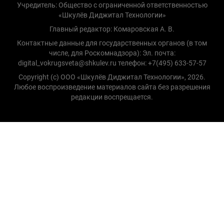
Учредитель: Общество с ограниченной ответственностью
«Шкулёв Диджитал Технологии»
Главный редактор: Комаровская А. В.
Контактные данные для государственных органов (в том
числе, для Роскомнадзора): Эл. почта:
digital_vokrugsveta@shkulev.ru телефон: +7(495) 633-57-57
Copyright (с) ООО «Шкулёв Диджитал Технологии», 2026.
Любое воспроизведение материалов сайта без разрешения
редакции воспрещается.