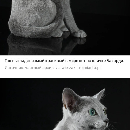
Так выглядит самый красивый в мире кот по кличке Бакарди.
Источник:
частный архив, via wierzaki.trojmiasto.pl