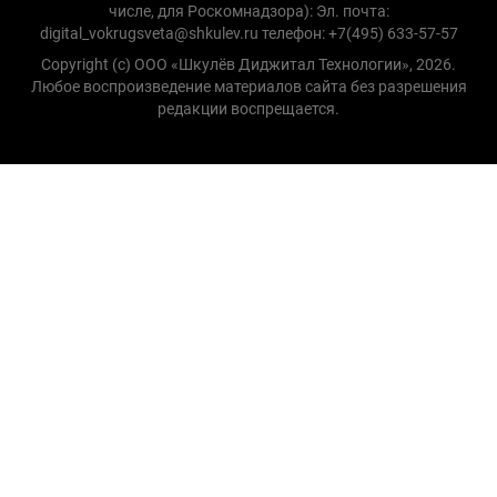
числе, для Роскомнадзора): Эл. почта:
digital_vokrugsveta@shkulev.ru телефон: +7(495) 633-57-57
Copyright (с) ООО «Шкулёв Диджитал Технологии», 2026.
Любое воспроизведение материалов сайта без разрешения
редакции воспрещается.