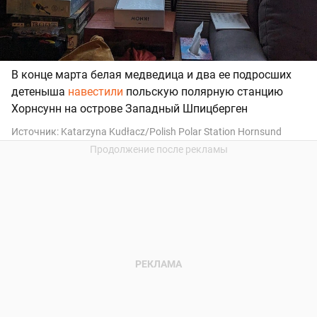
В конце марта
белая медведица и два ее подросших
детеныша
навестили
польскую полярную станцию
Хорнсунн на острове Западный Шпицберген
Источник:
Katarzyna Kudłacz/Polish Polar Station Hornsund