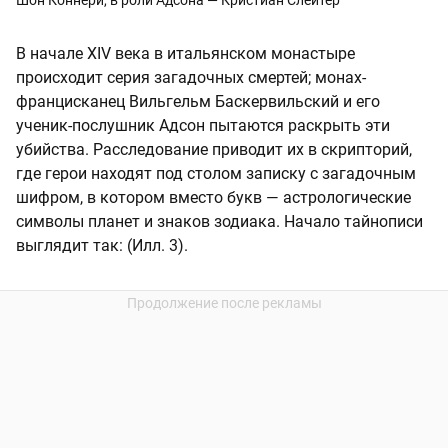
Шон Коннери, в роли Адсона — Кристиан Слейтер
В начале XIV века в итальянском монастыре
происходит серия загадочных смертей; монах-
францисканец Вильгельм Баскервильский и его
ученик-послушник Адсон пытаются раскрыть эти
убийства. Расследование приводит их в скрипторий,
где герои находят под столом записку с загадочным
шифром, в котором вместо букв — астрологические
символы планет и знаков зодиака. Начало тайнописи
выглядит так: (Илл. 3).