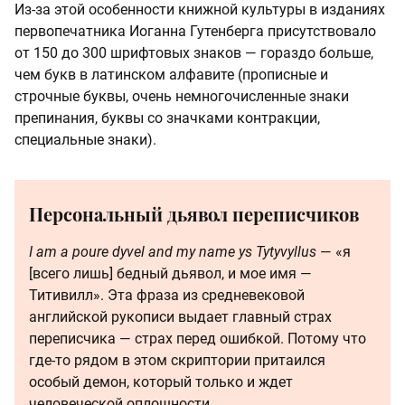
Из-за этой особенности книжной культуры в изданиях
первопечатника Иоганна Гутенберга присутствовало
от 150 до 300 шрифтовых знаков — гораздо больше,
чем букв в латинском алфавите (прописные и
строчные буквы, очень немногочисленные знаки
препинания, буквы со значками контракции,
специальные знаки).
Персональный дьявол переписчиков
I am a poure dyvel and my name ys Tytyvyllus
— «я
[всего лишь] бедный дьявол, и мое имя —
Титивилл». Эта фраза из средневековой
английской рукописи выдает главный страх
переписчика — страх перед ошибкой. Потому что
где-то рядом в этом скриптории притаился
особый демон, который только и ждет
человеческой оплошности.