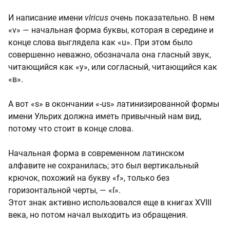
И написание имени
vlricus
очень показательно. В нем
«v» — начальная форма буквы, которая в середине и
конце слова выглядела как «u». При этом было
совершенно неважно, обозначала она гласный звук,
читающийся как «у», или согласный, читающийся как
«в».
А вот «s» в окончании «-us» латинизированной формы
имени Ульрих должна иметь привычный нам вид,
потому что стоит в конце слова.
Начальная форма в современном латинском
алфавите не сохранилась; это был вертикальный
крючок, похожий на букву «f», только без
горизонтальной черты, — «ſ».
Этот знак активно использовался еще в книгах XVIII
века, но потом начал выходить из обращения.