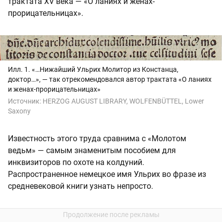
трактата XV века — «О ланиях и женах-
прорицательницах».
Илл. 1. «…Нижайший Ульрих Молитор из Констанца,
доктор…», — так отрекомендовался автор трактата «О ланиях
и женах-прорицательницах»
Источник:
HERZOG AUGUST LIBRARY, WOLFENBÜTTEL, Lower
Saxony
Известность этого труда сравнима с «Молотом
ведьм» — самым знаменитым пособием для
инквизиторов по охоте на колдуний.
Распространенное немецкое имя Ульрих во фразе из
средневековой книги узнать непросто.