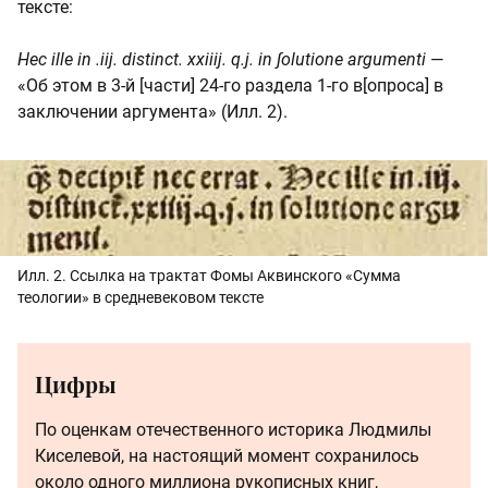
тексте:
Hec ille in .iij. distinct. xxiiij. q.j. in ∫olutione argumenti
—
«Об этом в 3-й [части] 24-го раздела 1-го в[опроса] в
заключении аргумента» (Илл. 2).
Илл. 2. Ссылка на трактат Фомы Аквинского «Сумма
теологии» в средневековом тексте
Цифры
По оценкам отечественного историка Людмилы
Киселевой, на настоящий момент сохранилось
около одного миллиона рукописных книг,