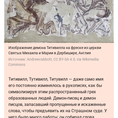
Изображение демона Титивилла на фреске из церкви
Святых Михаила и Марии в Дербишире, Англия
Источник:
Andrewrabbott, CC BY-SA 4.0, via Wikimedia
Commons
Титивилл, Тутивилл, Титувилл — даже само имя
его постоянно изменялось в рукописях, как бы
символизируя этим распространенный грех
образованных людей. Демон-писец и демон
писцов, запасавший пропущенные и искаженные
слова, чтобы предъявить их на Страшном суде. У
него было много работы: он собирал слова,