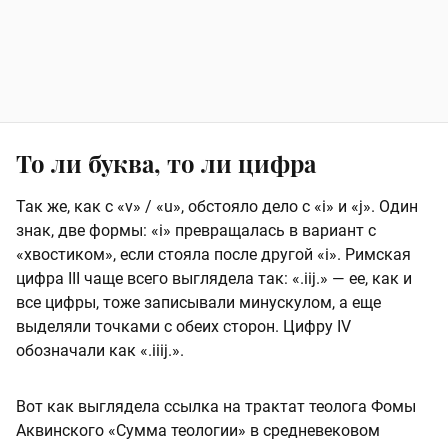
То ли буква, то ли цифра
Так же, как с «v» / «u», обстояло дело с «i» и «j». Один
знак, две формы: «i» превращалась в вариант с
«хвостиком», если стояла после другой «i». Римская
цифра III чаще всего выглядела так: «.iij.» — ее, как и
все цифры, тоже записывали минускулом, а еще
выделяли точками с обеих сторон. Цифру IV
обозначали как «.iiij.».
Вот как выглядела ссылка на трактат теолога Фомы
Аквинского «Сумма теологии» в средневековом