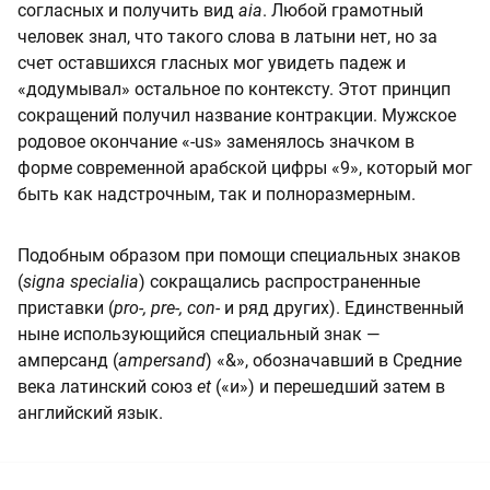
согласных и получить вид
aia
. Любой грамотный
человек знал, что такого слова в латыни нет, но за
счет оставшихся гласных мог увидеть падеж и
«додумывал» остальное по контексту. Этот принцип
сокращений получил название контракции. Мужское
родовое окончание «-us» заменялось значком в
форме современной арабской цифры «9», который мог
быть как надстрочным, так и полноразмерным.
Подобным образом при помощи специальных знаков
(
signa specialia
) сокращались распространенные
приставки (
pro-, pre-, con-
и ряд других). Единственный
ныне использующийся специальный знак —
амперсанд (
ampersand
) «&», обозначавший в Средние
века латинский союз
et
(«и») и перешедший затем в
английский язык.