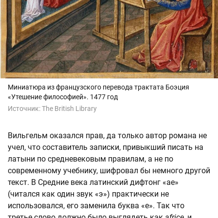
Миниатюра из французского перевода трактата Боэция
«Утешение философией». 1477 год
Источник:
The British Library
Вильгельм оказался прав, да только автор романа не
учел, что составитель записки, привыкший писать на
латыни по средневековым правилам, а не по
современному учебнику, шифровал бы немного другой
текст. В Средние века латинский дифтонг «ae»
(читался как один звук «э») практически не
использовался, его заменила буква «e». Так что
третье слово должно было выглядеть как
africe
, и,