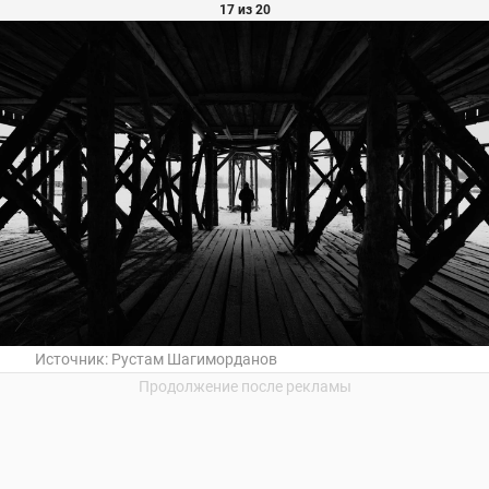
17 из 20
Источник:
Рустам Шагиморданов