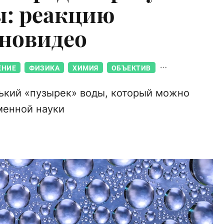
ы: реакцию
ановидео
ЕНИЕ
ФИЗИКА
ХИМИЯ
ОБЪЕКТИВ
ький «пузырек» воды, который можно
менной науки