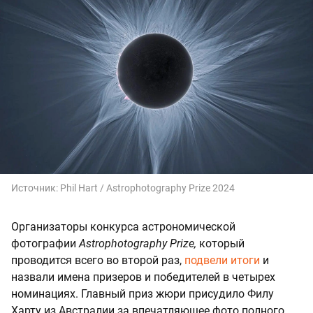
Источник:
Phil Hart / Astrophotography Prize 2024
Организаторы конкурса астрономической
фотографии
Astrophotography Prize,
который
проводится всего во второй раз,
подвели итоги
и
назвали имена призеров и победителей в четырех
номинациях. Главный приз жюри присудило Филу
Харту из Австралии за впечатляющее фото полного