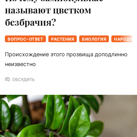
называют цветком
безбрачия?
ВОПРОС–ОТВЕТ
РАСТЕНИЯ
БИОЛОГИЯ
НАРОДНЫЕ
Происхождение этого прозвища доподлинно
неизвестно
ОБСУДИТЬ