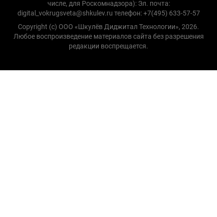
числе, для Роскомнадзора): Эл. почта:
digital_vokrugsveta@shkulev.ru телефон: +7(495) 633-57-57
Copyright (с) ООО «Шкулёв Диджитал Технологии», 2026.
Любое воспроизведение материалов сайта без разрешения
редакции воспрещается.