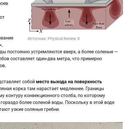
лоев
тот
ование
Источник:
Physical Review X
»,
ды постоянно устремляются вверх, а более соленые —
лбов составляет один-два метра, что примерно
ов.
дставляет собой
место выхода на поверхность
оляная корка там нарастает медленнее. Границы
у контуру конвекционного столба, по которому
гораздо более соленой воды. Поскольку в этой воде
тают узкие соляные гребни.