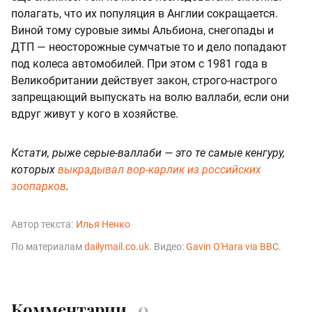
полагать, что их популяция в Англии сокращается.
Виной тому суровые зимы Альбиона, снегопады и
ДТП — неосторожные сумчатые то и дело попадают
под колеса автомобилей. При этом с 1981 года в
Великобритании действует закон, строго-настрого
запрещающий выпускать на волю валлаби, если они
вдруг живут у кого в хозяйстве.
Кстати, рыже серые-валлаби — это те самые кенгуру,
которых
выкрадывал вор-карлик из российских
зоопарков
.
Автор текста:
Илья Ненко
По материалам
dailymail.co.uk
. Видео:
Gavin O'Hara via BBC
.
Комментарии
0