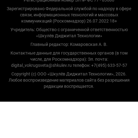
Зарегистрировано Федеральной службой по надзору в сфере
связи, информационных технологий и массовых
коммуникаций (Роскомнадзор) 26.07.2022 18+
Учредитель: Общество с ограниченной ответственностью
«Шкулёв Диджитал Технологии»
Главный редактор: Комаровская А. В.
Контактные данные для государственных органов (в том
числе, для Роскомнадзора): Эл. почта:
digital_vokrugsveta@shkulev.ru телефон: +7(495) 633-57-57
Copyright (с) ООО «Шкулёв Диджитал Технологии», 2026.
Любое воспроизведение материалов сайта без разрешения
редакции воспрещается.