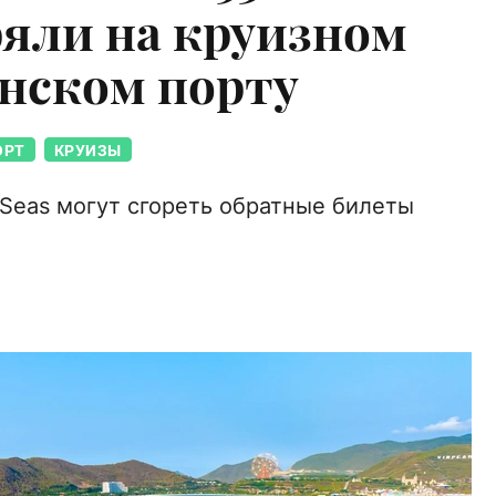
ряли на круизном
онском порту
ОРТ
КРУИЗЫ
 Seas могут сгореть обратные билеты