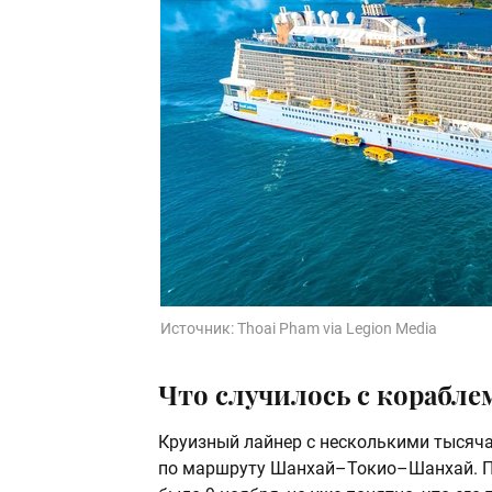
Источник:
Thoai Pham via Legion Media
Что случилось с кораблем
Круизный лайнер с несколькими тысяча
по маршруту Шанхай–Токио–Шанхай. По