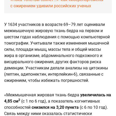
с ожирением удивили российских ученых
У 1634 участников в возрасте 69–79 лет оценивали
межмышечную жировую ткань бедра на первом и
шестом годах наблюдения с помощью компьютерной
томографии. Учитывали также изменения мышечной
силы, площади мышц, массы тела и общей массы
жира в организме, абдоминального подкожного и
висцерального ожирения, других факторов риска
деменции. Участникам делали анализы на цитокины
(лептин, адипонектин, интерлейкин-6), связанные с
ожирением, чтобы избежать погрешностей.
«Межмышечная жировая ткань бедра
увеличилась на
2
4,85 см
(с 1 по 6 год), а показатель когнитивных
способностей
снизился на 3,20 пункта
(с 6 по 10 год).
Связь между ними оказалась статистически