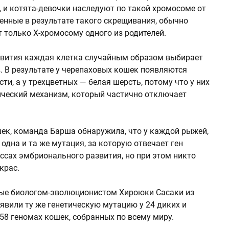
, и котята-девочки наследуют по такой хромосоме от
енные в результате такого скрещивания, обычно
 только Х-хромосому одного из родителей.
звития каждая клетка случайным образом выбирает
. В результате у черепаховых кошек появляются
ти, а у трехцветных — белая шерсть, потому что у них
тический механизм, который частично отключает
шек, команда Барша обнаружила, что у каждой рыжей,
одна и та же мутация, за которую отвечает ген
ессах эмбрионального развития, но при этом никто
крас.
ые биологом-эволюционистом Хироюки Сасаки из
явили ту же генетическую мутацию у 24 диких и
58 геномах кошек, собранных по всему миру.