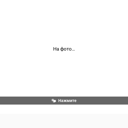
Ученый и журналист Николай Дроздов, cентябрь 
1975 г. В составе советской делегации на XII 
Генеральной ассамблее Международного союза 
На фото…
охраны природы и природных ресурсов (МСОП) в г. 
Киншасе (Заир).
Нажмите