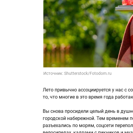
Источник:
Shutterstock/Fotodom.ru
Лето привычно ассоциируется у нас с с
то, что многие в это время года работа
Вы снова просидели целый день в душн
городской набережной. Тем временем п
разъехались по морям, соцсети перепо
велосипедах, кадрами с пикников и му