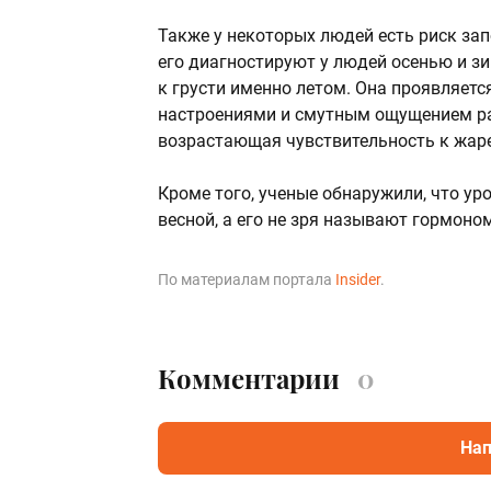
Также у некоторых людей есть риск за
его диагностируют у людей осенью и зи
к грусти именно летом. Она проявляет
настроениями и смутным ощущением ра
возрастающая чувствительность к жаре 
Кроме того, ученые обнаружили, что ур
весной, а его не зря называют гормоном
По материалам портала
Insider
.
Комментарии
0
Нап