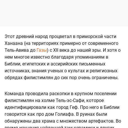
Этот древний народ процветал в приморской части
Ханаана (на территориях примерно от современного
Тель-Авива до
Газы
) с XII века до нашей эры. И хотя о
нем многое известно благодаря упоминаниям в
Библии, египетских и ассирийских письменных
источниках, знания ученых о культах и религиозных
обрядах филистимлян до сих пор очень ограничены.
Команда проводила раскопки в крупном поселении
филистимлян на холме Тель-эс-Сафи, которое
идентифицировали как город Геф. Про него в Библии
говорится как про дом Голиафа. В руинах были
обнаружены два храма с множеством артефактов. Во
время изучения найденной там керамики и других