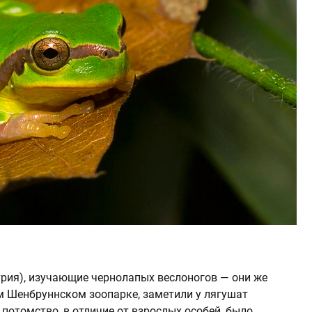
трия), изучающие чернолапых веслоногов — они же
м Шенбруннском зоопарке, заметили у лягушат
потомство, в отличие от взрослых особей, было