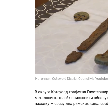
Источник:
Cotswold District Council via Youtube
В округе Котсуолд графства Глостершир
металлоискателей» поисковики обнару
находку — сразу два римских кавалерий