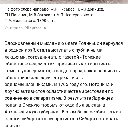
На фото слева направо: М.Я.Писарев, Н.М.Ядринцев,
Г.Н.Потанин, М.В.Загоскин, А.П.Нестеров. Фото
П.А.Милевского. 1890-е гг.
Источник:
Altapress.ru
Вдохновленный мыслями о благе Родины, он вернулся
в родной край, стал выступать с публичными
лекциями, сотрудничать с газетой «Томские
областные ведомости», призывать к открытию в
Томске университета, а заодно продолжал развивать
областнические идеи, встречаться с
единомышленниками. В 1765 году его, Потанина и
других активистов областничества арестовали по
обвинению в сепаратизме. В результате Ядринцев
попал в Омскую тюрьму, откуда был выслан в
Архангельскую губернию. В этом была особая логика
власти: сибирского сепаратиста в Сибири оставлять
опасно.