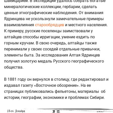
Швейцарией. В экспедиции удалось собрать богатые
минералогические коллекции, гербарии, сделать
ценные этнографические наблюдения. От внимания
Ядринцева не ускользнули замечательные примеры
взаимовлияния
старообрядцев
и местного населения.
К примеру, русские поселенцы заимствовали у
алтайцев способы ирригации, умение ездить по
горным кручам. В свою очередь, алтайцы также
перенимали у своих соседей отдельные привычки,
элементы быта. За исследования Алтая Ядринцев
получил золотую медаль Русского географического
общества.
В 1881 году он вернулся в столицу, где редактировал и
издавал газету «Восточное обозрение». На ее
страницах публиковались фельетоны, материалы об
истории, географии, экономике и проблемах Сибири.