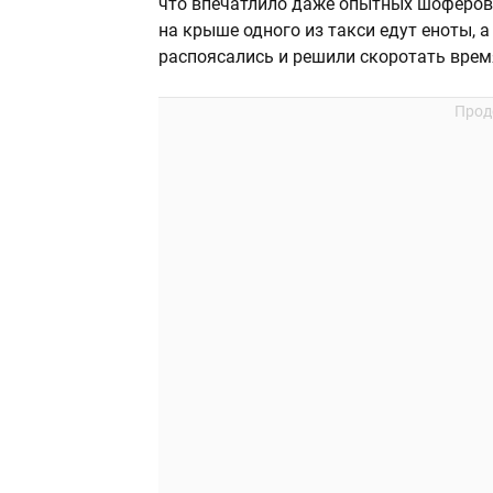
что впечатлило даже опытных шоферов 
на крыше одного из такси едут еноты, 
распоясались и решили скоротать время