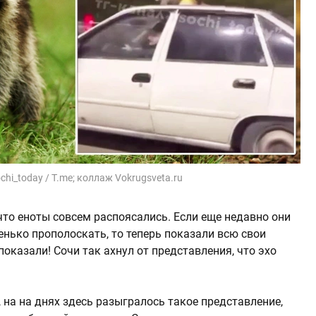
ochi_today / T.me; коллаж Vokrugsveta.ru
что еноты совсем распоясались. Если еще недавно они
нько прополоскать, то теперь показали всю свои
оказали! Сочи так ахнул от представления, что эхо
 на на днях здесь разыгралось такое представление,