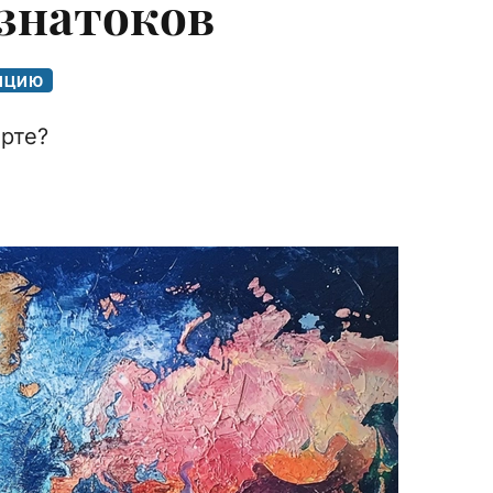
 знатоков
ДИЦИЮ
арте?