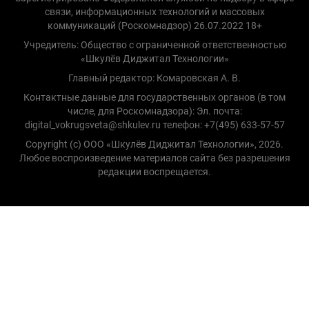
связи, информационных технологий и массовых
коммуникаций (Роскомнадзор) 26.07.2022 18+
Учредитель: Общество с ограниченной ответственностью
«Шкулёв Диджитал Технологии»
Главный редактор: Комаровская А. В.
Контактные данные для государственных органов (в том
числе, для Роскомнадзора): Эл. почта:
digital_vokrugsveta@shkulev.ru телефон: +7(495) 633-57-57
Copyright (с) ООО «Шкулёв Диджитал Технологии», 2026.
Любое воспроизведение материалов сайта без разрешения
редакции воспрещается.