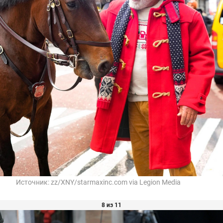
Источник:
zz/XNY/starmaxinc.com via Legion Media
8 из 11