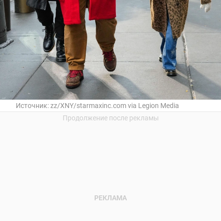
Источник:
zz/XNY/starmaxinc.com via Legion Media