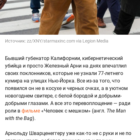
Источник:
zz/XNY/starmaxinc.com via Legion Media
Бывший губенатор Калифорнии, кибернетический
убийца и просто Железный Арни на днях впечатлил
своих поклонников, которые не узнали 77-летнего
кумира на улицах Нью-Йорка. Все из-за того, что
появился он не в косухе и черных очках, а в уютном
новогоднем свитере, с белой бородой и добрыми-
добрыми глазами. А все это перевоплощение — ради
роли в
фильме
«Человек с мешком» (англ.
The Man
with the Bag
).
Арнольду Шварценеггеру уже как-то не с руки и не по