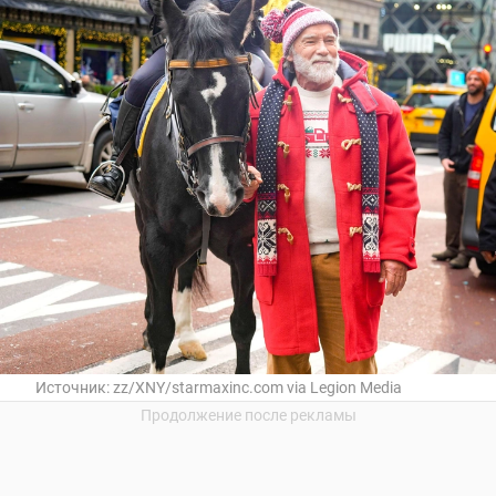
Источник:
zz/XNY/starmaxinc.com via Legion Media