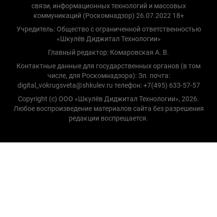
связи, информационных технологий и массовых
коммуникаций (Роскомнадзор) 26.07.2022 18+
Учредитель: Общество с ограниченной ответственностью
«Шкулёв Диджитал Технологии»
Главный редактор: Комаровская А. В.
Контактные данные для государственных органов (в том
числе, для Роскомнадзора): Эл. почта:
digital_vokrugsveta@shkulev.ru телефон: +7(495) 633-57-57
Copyright (с) ООО «Шкулёв Диджитал Технологии», 2026.
Любое воспроизведение материалов сайта без разрешения
редакции воспрещается.