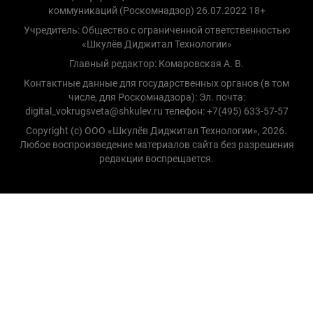
коммуникаций (Роскомнадзор) 26.07.2022 18+
Учредитель: Общество с ограниченной ответственностью
«Шкулёв Диджитал Технологии»
Главный редактор: Комаровская А. В.
Контактные данные для государственных органов (в том
числе, для Роскомнадзора): Эл. почта:
digital_vokrugsveta@shkulev.ru телефон: +7(495) 633-57-57
Copyright (с) ООО «Шкулёв Диджитал Технологии», 2026.
Любое воспроизведение материалов сайта без разрешения
редакции воспрещается.