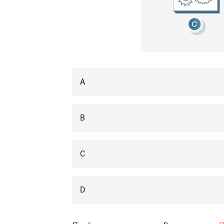
А
В
С
D