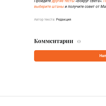
Пройдите
другие тесты
«Вокруг света».
П
выберите штаны
и получите совет от Ма
Автор текста:
Редакция
Комментарии
0
Нап