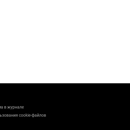
а в журнале
ьзования cookie-файлов