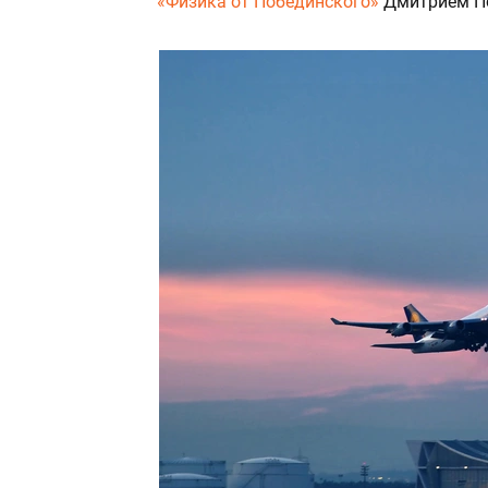
«Физика от Побединского»
Дмитрием П