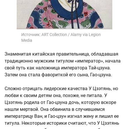
Источник:
ART Collection / Alamy via Legion
Media
Знаменитая китайская правительница, обладавшая
традиционно мужским титулом «император», начала
свой путь как наложница императора Тай-цзуна.
Затем она стала фавориткой его сына, Гао-цзуна.
Сложно отрицать лидерские качества У Цзэтянь, но
любви к своим детям она, похоже, не питала. У
Цзэтянь родила от Гао-цзуна дочь, которую вскоре
нашли мертвой. Она обвинила в случившемся
императрицу Ван, и Гао-цзун изгнал жену и лишил ее
титула. Некоторые историки считают, что У Цзэтянь