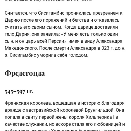
Считается, что Сисигамбис прониклась презрением к
Дарию после его поражений и бегства и отказалась
считать его своим сыном. Когда царице доставили
тело Дария, она заявила: «У меня есть только один
сын, и он царь всей Персии», имея в виду Александра
Македонского. После смерти Александра в 323 г. до н.
э. Сисигамбис уморила себя голодом.
Фредегонда
545–597 гг.
Франкская королева, вошедшая в историю благодаря
вражде с австразийской королевой Брунгильдой. Она
попала в свиту первой жены короля Хильперика I в
качестве служанки, но вскоре стала его любовницей и