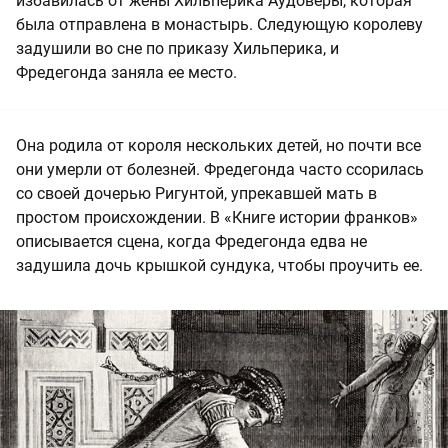
избавилась от жены Хильперика Аудоверы, которая
была отправлена в монастырь. Следующую королеву
задушили во сне по приказу Хильперика, и
Фредегонда заняла ее место.
Она родила от короля нескольких детей, но почти все
они умерли от болезней. Фредегонда часто ссорилась
со своей дочерью Ригунтой, упрекавшей мать в
простом происхождении. В «Книге истории франков»
описывается сцена, когда Фредегонда едва не
задушила дочь крышкой сундука, чтобы проучить ее.