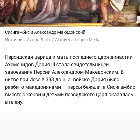
Сисигамбис и Александр Македонский
Источник:
Azoor Photo / Alamy via Legion Media
Персидская царица и мать последнего царя династии
Ахеменидов Дария III стала свидетельницей
завоевания Персии Александром Македонским. В
битве при Иссе в 333 до н. э. войско Дария было
разбито македонянами — персы бежали, а Сисигамбис
вместе с женой и детьми персидского царя оказалась
в плену.