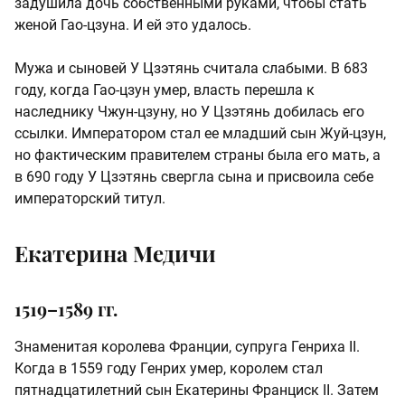
задушила дочь собственными руками, чтобы стать
женой Гао-цзуна. И ей это удалось.
Мужа и сыновей У Цзэтянь считала слабыми. В 683
году, когда Гао-цзун умер, власть перешла к
наследнику Чжун-цзуну, но У Цзэтянь добилась его
ссылки. Императором стал ее младший сын Жуй-цзун,
но фактическим правителем страны была его мать, а
в 690 году У Цзэтянь свергла сына и присвоила себе
императорский титул.
Екатерина Медичи
1519–1589 гг.
Знаменитая королева Франции, супруга Генриха II.
Когда в 1559 году Генрих умер, королем стал
пятнадцатилетний сын Екатерины Франциск II. Затем