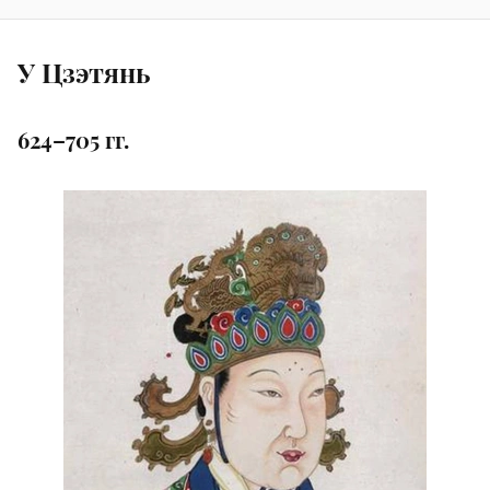
У Цзэтянь
624–705 гг.