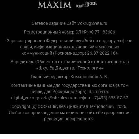
Сетевое издание Сайт VokrugSveta.ru
Регистрационный номер ЭЛ № ФС 77 - 83686
Зарегистрировано Федеральной службой по надзору в сфере
связи, информационных технологий и массовых
коммуникаций (Роскомнадзор) 26.07.2022 18+
Учредитель: Общество с ограниченной ответственностью
«Шкулёв Диджитал Технологии»
Главный редактор: Комаровская А. В.
Контактные данные для государственных органов (в том
числе, для Роскомнадзора): Эл. почта:
digital_vokrugsveta@shkulev.ru телефон: +7(495) 633-57-57
Copyright (с) ООО «Шкулёв Диджитал Технологии», 2026.
Любое воспроизведение материалов сайта без разрешения
редакции воспрещается.