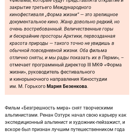
«
Фильмы, которые будут представлять открытие и
закрытие третьего Международного
кинофестиваля „Форма жизни“ — это зрелищное
документальное кино. Жанр довольно редкий, но
очень востребованный. Величественные горы
и бескрайние просторы Арктики, первозданная
красота природы — такого точно не увидишь в
обычной повседневной жизни. Оба фильма
отлично сняты, и мы рады показать их в Перми», –
отмечает программный директор III МКФ «Форма
жизни», руководитель фестивального
и кинорыночного направления Киностудии
им. М. Горького
Мария Безенкова
.
Фильм «Безгрешность мира» снят творческими
альпинистами. Ренан Озтурк начал свою карьеру как
экспедиционный альпинист и художник-пейзажист, и
вскоре был признан лучшим путешественником года