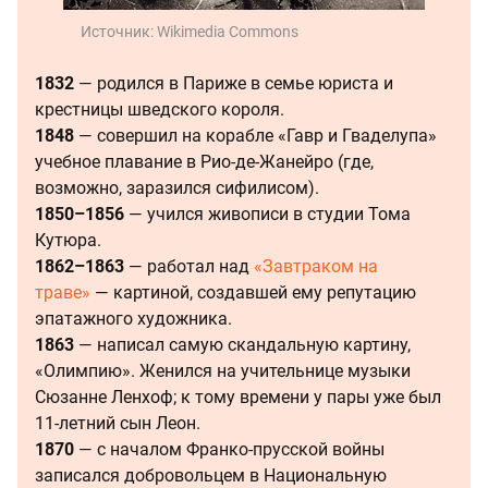
Источник:
Wikimedia Commons
1832
— родился в Париже в семье юриста и
крестницы шведского короля.
1848
— совершил на корабле «Гавр и Гваделупа»
учебное плавание в Рио-де-Жанейро (где,
возможно, заразился сифилисом).
1850–1856
— учился живописи в студии Тома
Кутюра.
1862–1863
— работал над
«Завтраком на
траве»
— картиной, создавшей ему репутацию
эпатажного художника.
1863
— написал самую скандальную картину,
«Олимпию». Женился на учительнице музыки
Сюзанне Ленхоф; к тому времени у пары уже был
11-летний сын Леон.
1870
— с началом Франко-прусской войны
записался добровольцем в Национальную