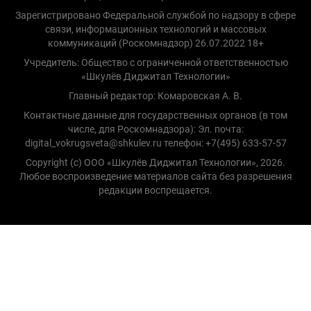
Зарегистрировано Федеральной службой по надзору в сфере
связи, информационных технологий и массовых
коммуникаций (Роскомнадзор) 26.07.2022 18+
Учредитель: Общество с ограниченной ответственностью
«Шкулёв Диджитал Технологии»
Главный редактор: Комаровская А. В.
Контактные данные для государственных органов (в том
числе, для Роскомнадзора): Эл. почта:
digital_vokrugsveta@shkulev.ru телефон: +7(495) 633-57-57
Copyright (с) ООО «Шкулёв Диджитал Технологии», 2026.
Любое воспроизведение материалов сайта без разрешения
редакции воспрещается.