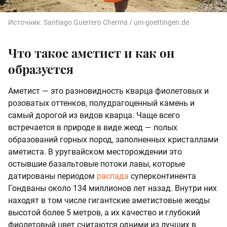
Источник:
Santiago Guerrero Cherma / uni-goettingen.de
Что такое аметист и как он
образуется
Аметист — это разновидность кварца фиолетовых и
розоватых оттенков, полудрагоценный камень и
самый дорогой из видов кварца. Чаще всего
встречается в природе в виде жеод — полых
образований горных пород, заполненных кристаллами
аметиста. В уругвайском месторождении это
остывшие базальтовые потоки лавы, которые
датированы периодом
распада
суперконтинента
Гондваны около 134 миллионов лет назад. Внутри них
находят в том числе гигантские аметистовые жеоды
высотой более 5 метров, а их качество и глубокий
фиолетовый цвет считаются одними из лучших в