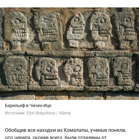
Барельеф в Чичен-Ице
Источник:
Eye Ubiquitous / Alamy
Обобщив все находки из Комалапы, ученые поняли,
что черепа, скорее всего, были отделены от