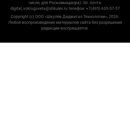
числе, для Роскомнадзора): Эл. почта:
digital_vokrugsveta@shkulev.ru телефон: +7(495) 633-57-57
Copyright (с) ООО «Шкулёв Диджитал Технологии», 2026.
Любое воспроизведение материалов сайта без разрешения
редакции воспрещается.