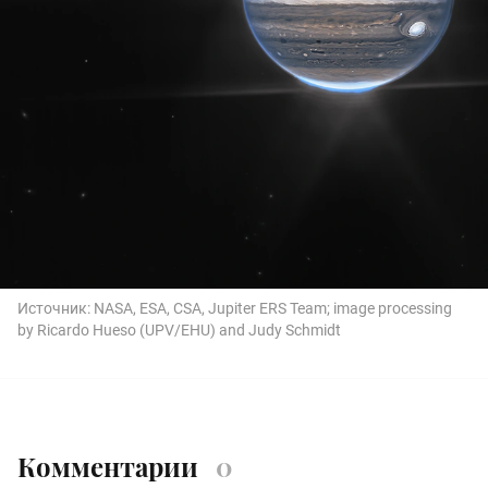
Источник:
NASA, ESA, CSA, Jupiter ERS Team; image processing
by Ricardo Hueso (UPV/EHU) and Judy Schmidt
Комментарии
0