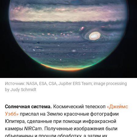
Источник:
NASA, ESA, CSA, Jupiter ERS Team; image processing
by Judy Schmidt
Солнечная система.
Космический телескоп
«Джеймс
Уэбб»
прислал на Землю красочные фотографии
Юпитера, сделанные при помощи инфракрасной
камеры
NIRCam
. Полученные изображения были
объединены и прошли обработку, а затем их