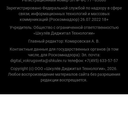
Зарегистрировано Федеральной службой по надзору в сфере
связи, информационных технологий и массовых
коммуникаций (Роскомнадзор) 26.07.2022 18+
Учредитель: Общество с ограниченной ответственностью
«Шкулёв Диджитал Технологии»
Главный редактор: Комаровская А. В.
Контактные данные для государственных органов (в том
числе, для Роскомнадзора): Эл. почта:
digital_vokrugsveta@shkulev.ru телефон: +7(495) 633-57-57
Copyright (с) ООО «Шкулёв Диджитал Технологии», 2026.
Любое воспроизведение материалов сайта без разрешения
редакции воспрещается.